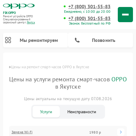
+7 (800) 301-55-83
Ежедневно, с 10:00 до 20:00
FIX-OPPO
Ремонт устройств OPPO
+7 (800) 301-55-83
Специализированный
cервисный центр г.
Якутск
Звонок бесплатный по РФ
Мы ремонтируем
Позвонить
Цены
Цены на ремонт смарт-часов OPPO в Якутске
Цены на услуги ремонта смарт-часов
OPPO
в Якутске
Цены актуальны на текущую дату 07.08.2026
Услуги
Неисправности
Замена Wi-Fi
1980 р