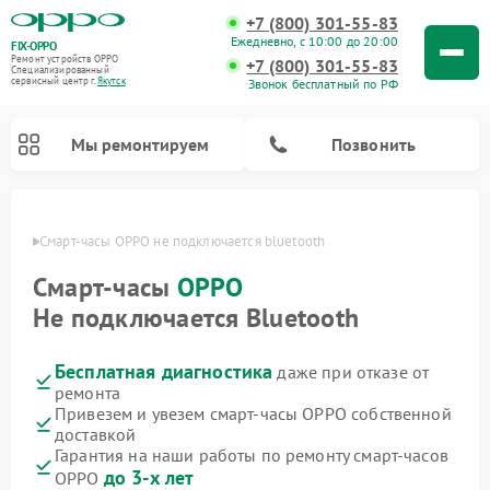
+7 (800) 301-55-83
Ежедневно, с 10:00 до 20:00
FIX-OPPO
Ремонт устройств OPPO
+7 (800) 301-55-83
Специализированный
cервисный центр г.
Якутск
Звонок бесплатный по РФ
Мы ремонтируем
Позвонить
утске
Смарт-часы OPPO не подключается bluetooth
Смарт-часы
OPPO
Не подключается Bluetooth
Бесплатная диагностика
даже при отказе от
ремонта
Привезем и увезем смарт-часы OPPO собственной
доставкой
Гарантия на наши работы по ремонту смарт-часов
до 3-х лет
OPPO