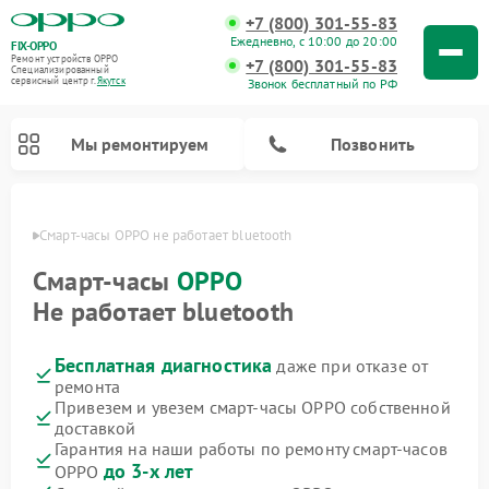
+7 (800) 301-55-83
Ежедневно, с 10:00 до 20:00
FIX-OPPO
Ремонт устройств OPPO
+7 (800) 301-55-83
Специализированный
cервисный центр г.
Якутск
Звонок бесплатный по РФ
Мы ремонтируем
Позвонить
утске
Смарт-часы OPPO не работает bluetooth
Смарт-часы
OPPO
Не работает bluetooth
Бесплатная диагностика
даже при отказе от
ремонта
Привезем и увезем смарт-часы OPPO собственной
доставкой
Гарантия на наши работы по ремонту смарт-часов
до 3-х лет
OPPO