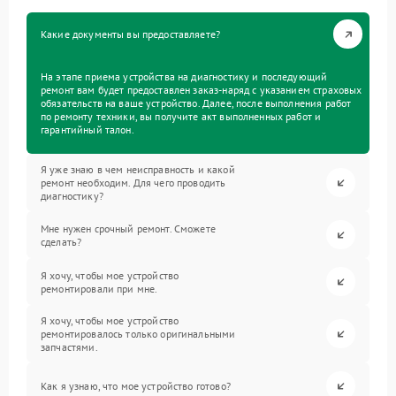
Какие документы вы предоставляете?
На этапе приема устройства на диагностику и последующий
ремонт вам будет предоставлен заказ-наряд с указанием страховых
обязательств на ваше устройство. Далее, после выполнения работ
по ремонту техники, вы получите акт выполненных работ и
гарантийный талон.
Я уже знаю в чем неисправность и какой
ремонт необходим. Для чего проводить
диагностику?
Мне нужен срочный ремонт. Сможете
сделать?
Я хочу, чтобы мое устройство
ремонтировали при мне.
Я хочу, чтобы мое устройство
ремонтировалось только оригинальными
запчастями.
Как я узнаю, что мое устройство готово?