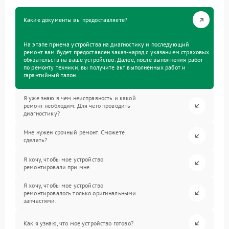
Какие документы вы предоставляете?
На этапе приема устройства на диагностику и последующий
ремонт вам будет предоставлен заказ-наряд с указанием страховых
обязательств на ваше устройство. Далее, после выполнения работ
по ремонту техники, вы получите акт выполненных работ и
гарантийный талон.
Я уже знаю в чем неисправность и какой
ремонт необходим. Для чего проводить
диагностику?
Мне нужен срочный ремонт. Сможете
сделать?
Я хочу, чтобы мое устройство
ремонтировали при мне.
Я хочу, чтобы мое устройство
ремонтировалось только оригинальными
запчастями.
Как я узнаю, что мое устройство готово?