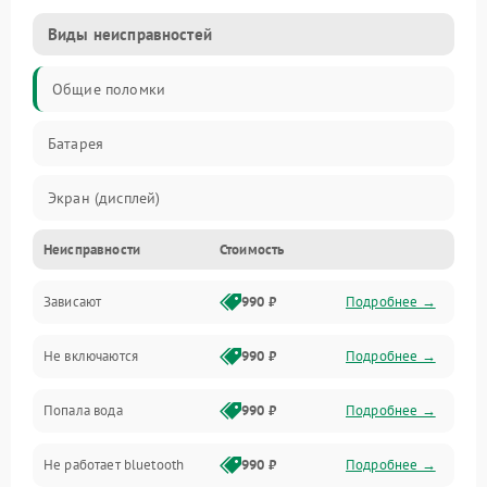
Виды неисправностей
Общие поломки
Батарея
Экран (дисплей)
Неисправности
Стоимость
Электропитание
Зависают
990 ₽
Подробнее →
Датчики
Не включаются
990 ₽
Подробнее →
Связь
Попала вода
990 ₽
Подробнее →
Дисплей
Не работает bluetooth
990 ₽
Подробнее →
Разговор (микрофон, динамик)