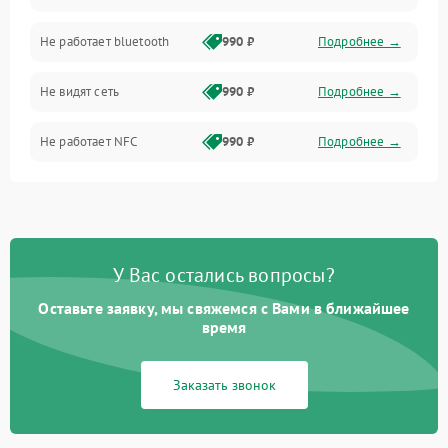
Не работает bluetooth
990 ₽
Подробнее →
Разговор (микрофон, динамик)
Не видят сеть
990 ₽
Подробнее →
Не работает NFC
990 ₽
Подробнее →
У Вас остались вопросы?
Оставьте заявку, мы свяжемся с Вами в ближайшее
время
Заказать звонок