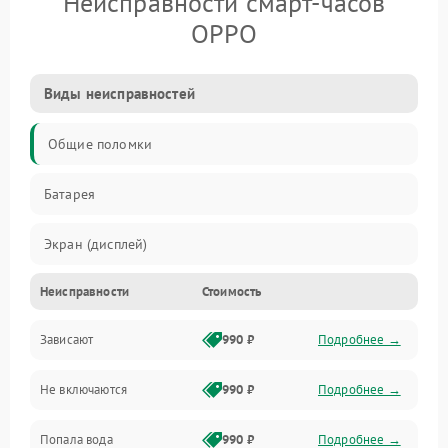
Неисправности смарт-часов
OPPO
Виды неисправностей
Общие поломки
Батарея
Экран (дисплей)
Неисправности
Стоимость
Электропитание
Зависают
990 ₽
Подробнее →
Датчики
Не включаются
990 ₽
Подробнее →
Связь
Попала вода
990 ₽
Подробнее →
Дисплей