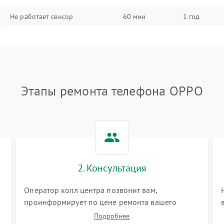
Не работает сенсор
60 мин
1 год
Мерцает изображение
60 мин
1 год
Не работает 3D Touch
60 мин
1 год
Этапы ремонта телефона OPPO
Не работает Face ID
60 мин
1 год
2. Консультация
Оператор колл центра позвонит вам,
проинформирует по цене ремонта вашего
телефона а также ответит на все ваши вопросы.
Подробнее