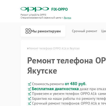
FIX-OPPO
Ремонт устройств OPPO
Специализированный cервисный центр г.
Якутск
Мы ремонтируем
Срочный ремонт
Це
нов OPPO в Якутске
Ремонт телефона OPPO A1k в Якутске
Ремонт телефона OP
Якутске
от 480 руб.
Стоимость ремонта
Бесплатная диагностика
даже при отказ
Привезем и увезем телефон OPPO A1k сами
Гарантия на наши работы по ремонту тел
Срочный ремонт телефонов OPPO A1k в теч