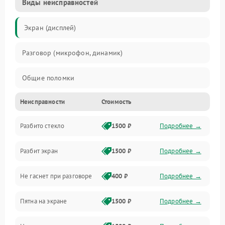
Виды неисправностей
Экран (дисплей)
Разговор (микрофон, динамик)
Общие поломки
Неисправности
Стоимость
Проблемы связи
Разбито стекло
1500 ₽
Подробнее →
Камеры
Разбит экран
1500 ₽
Подробнее →
Проблемы с дисплеем и сенсором
Не гаснет при разговоре
400 ₽
Подробнее →
Зарядка
Пятна на экране
1500 ₽
Подробнее →
Проблемы с питанием, зарядкой и аккумулятором