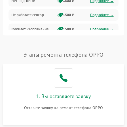
Нет подсветки
1500 ₽
Подробнее →
Проблемы с работой системы, корпусом и другие
Не работает сенсор
1500 ₽
Подробнее →
Мерцает изображение
1500 ₽
Подробнее →
Не работает 3D Touch
2400 ₽
Подробнее →
Этапы ремонта телефона OPPO
Не работает Face ID
4000 ₽
Подробнее →
1. Вы оставляете заявку
Оставьте заявку на ремонт телефона OPPO