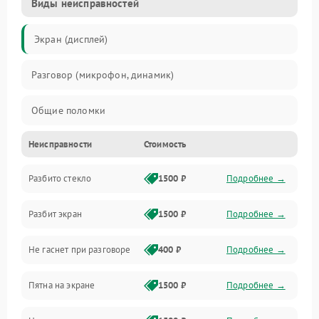
Виды неисправностей
Экран (дисплей)
Разговор (микрофон, динамик)
Общие поломки
Неисправности
Стоимость
Проблемы связи
Разбито стекло
1500 ₽
Подробнее →
Камеры
Разбит экран
1500 ₽
Подробнее →
Проблемы с дисплеем и сенсором
Не гаснет при разговоре
400 ₽
Подробнее →
Зарядка
Пятна на экране
1500 ₽
Подробнее →
Проблемы с питанием, зарядкой и аккумулятором