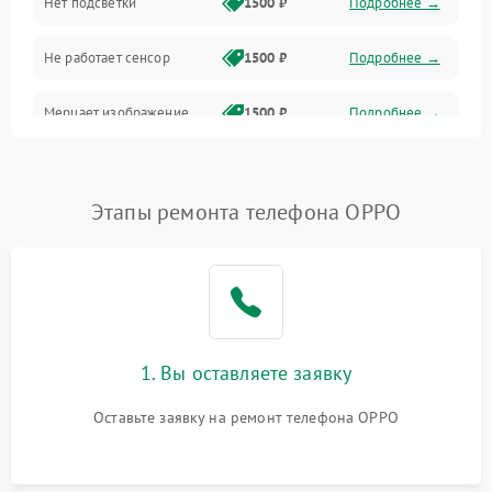
Нет подсветки
1500 ₽
Подробнее →
Проблемы с работой системы, корпусом и другие
Не работает сенсор
1500 ₽
Подробнее →
Мерцает изображение
1500 ₽
Подробнее →
Не работает 3D Touch
2400 ₽
Подробнее →
Этапы ремонта телефона OPPO
Не работает Face ID
4000 ₽
Подробнее →
1. Вы оставляете заявку
Оставьте заявку на ремонт телефона OPPO