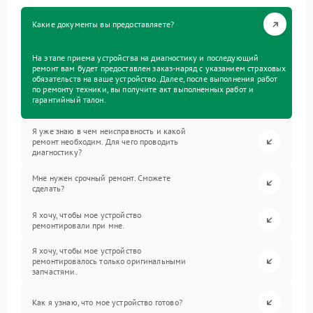
Какие документы вы предоставляете?
На этапе приема устройства на диагностику и последующий
ремонт вам будет предоставлен заказ-наряд с указанием страховых
обязательств на ваше устройство. Далее, после выполнения работ
по ремонту техники, вы получите акт выполненных работ и
гарантийный талон.
Я уже знаю в чем неисправность и какой
ремонт необходим. Для чего проводить
диагностику?
Мне нужен срочный ремонт. Сможете
сделать?
Я хочу, чтобы мое устройство
ремонтировали при мне.
Я хочу, чтобы мое устройство
ремонтировалось только оригинальными
запчастями.
Как я узнаю, что мое устройство готово?