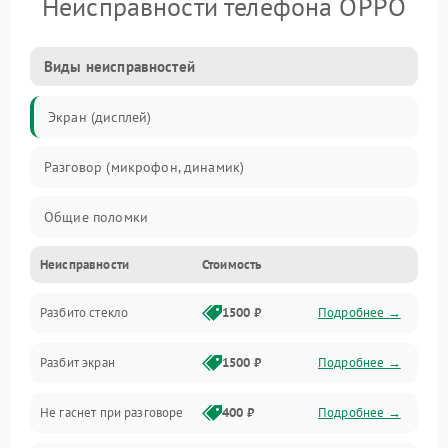
Неисправности телефона OPPO
Виды неисправностей
Экран (дисплей)
Разговор (микрофон, динамик)
Общие поломки
Неисправности
Стоимость
Проблемы связи
Разбито стекло
1500 ₽
Подробнее →
Камеры
Разбит экран
1500 ₽
Подробнее →
Проблемы с дисплеем и сенсором
Не гаснет при разговоре
400 ₽
Подробнее →
Зарядка