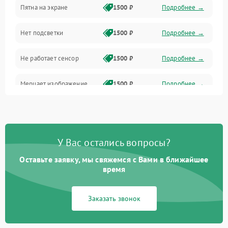
Пятна на экране
1500 ₽
Подробнее →
Проблемы с питанием, зарядкой и аккумулятором
Нет подсветки
1500 ₽
Подробнее →
Проблемы с работой системы, корпусом и другие
Не работает сенсор
1500 ₽
Подробнее →
Мерцает изображение
1500 ₽
Подробнее →
Не работает 3D Touch
2400 ₽
Подробнее →
Не работает Face ID
4000 ₽
Подробнее →
У Вас остались вопросы?
Оставьте заявку, мы свяжемся с Вами в ближайшее
время
Заказать звонок