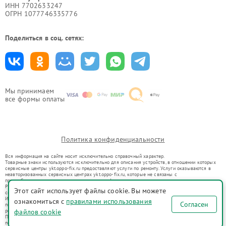
ИНН 7702633247
ОГРН 1077746335776
Поделиться в соц. сетях:
Мы принимаем
все формы оплаты
Политика конфиденциальности
Вся информация на сайте носит исключительно справочный характер.
Товарные знаки используются исключительно для описания устройств, в отношении которых
сервисные центры ykt.oppo-fix.ru предоставляют услуги по ремонту. Услуги оказываются в
неавторизованных сервисных центрах ykt.oppo-fix.ru, которые не связаны с
правообладателями товарных знаков или их официальными представителями.
Ремонт осуществляется для устройств, уже введенных в гражданский оборот в соответствии
Этот сайт использует файлы cookie. Вы можете
со статьей 1487 ГК РФ.
Использование товарных знаков не преследует цели индивидуализации услуг или введения
ознакомиться с
правилами использования
Согласен
потребителей в заблуждение, а служит для информирования о предоставляемых услугах по
ремонту техники указанных брендов.
файлов cookie
Представленная на сайте информация не является публичной офертой, определяемой
положениями Статьи 437(2) Гражданского кодекса РФ