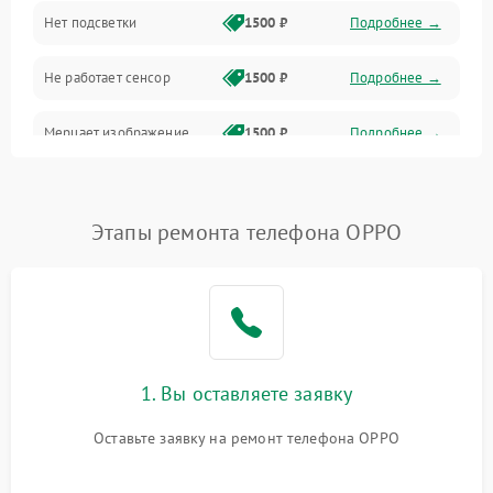
Нет подсветки
1500 ₽
Подробнее →
Проблемы с работой системы, корпусом и другие
Не работает сенсор
1500 ₽
Подробнее →
Мерцает изображение
1500 ₽
Подробнее →
Не работает 3D Touch
2400 ₽
Подробнее →
Этапы ремонта телефона OPPO
Не работает Face ID
4000 ₽
Подробнее →
1. Вы оставляете заявку
Оставьте заявку на ремонт телефона OPPO