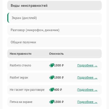
Виды неисправностей
Экран (дисплей)
Разговор (микрофон, динамик)
Общие поломки
Неисправности
Стоимость
Проблемы связи
Разбито стекло
1500 ₽
Подробнее →
Камеры
Разбит экран
1500 ₽
Подробнее →
Проблемы с дисплеем и сенсором
Не гаснет при разговоре
400 ₽
Подробнее →
Зарядка
Пятна на экране
1500 ₽
Подробнее →
Проблемы с питанием, зарядкой и аккумулятором