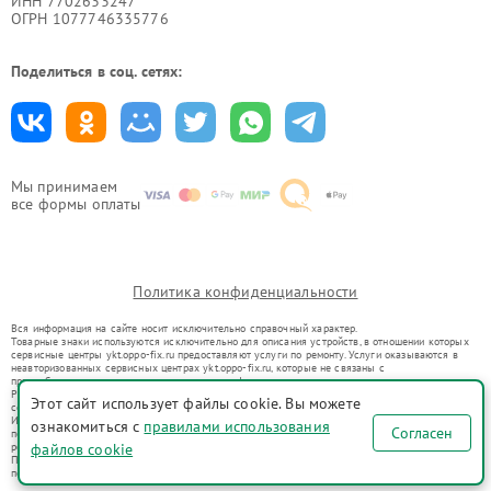
ИНН 7702633247
ОГРН 1077746335776
Поделиться в соц. сетях:
Мы принимаем
все формы оплаты
Политика конфиденциальности
Вся информация на сайте носит исключительно справочный характер.
Товарные знаки используются исключительно для описания устройств, в отношении которых
сервисные центры ykt.oppo-fix.ru предоставляют услуги по ремонту. Услуги оказываются в
неавторизованных сервисных центрах ykt.oppo-fix.ru, которые не связаны с
правообладателями товарных знаков или их официальными представителями.
Ремонт осуществляется для устройств, уже введенных в гражданский оборот в соответствии
Этот сайт использует файлы cookie. Вы можете
со статьей 1487 ГК РФ.
Использование товарных знаков не преследует цели индивидуализации услуг или введения
ознакомиться с
правилами использования
Согласен
потребителей в заблуждение, а служит для информирования о предоставляемых услугах по
ремонту техники указанных брендов.
файлов cookie
Представленная на сайте информация не является публичной офертой, определяемой
положениями Статьи 437(2) Гражданского кодекса РФ