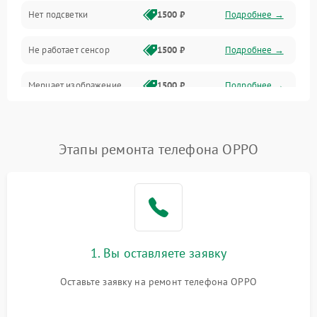
Нет подсветки
1500 ₽
Подробнее →
Проблемы с работой системы, корпусом и другие
Не работает сенсор
1500 ₽
Подробнее →
Мерцает изображение
1500 ₽
Подробнее →
Не работает 3D Touch
2400 ₽
Подробнее →
Этапы ремонта телефона OPPO
Не работает Face ID
4000 ₽
Подробнее →
1. Вы оставляете заявку
Оставьте заявку на ремонт телефона OPPO