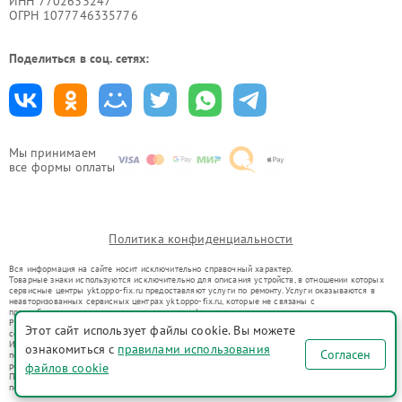
ИНН 7702633247
ОГРН 1077746335776
Поделиться в соц. сетях:
Мы принимаем
все формы оплаты
Политика конфиденциальности
Вся информация на сайте носит исключительно справочный характер.
Товарные знаки используются исключительно для описания устройств, в отношении которых
сервисные центры ykt.oppo-fix.ru предоставляют услуги по ремонту. Услуги оказываются в
неавторизованных сервисных центрах ykt.oppo-fix.ru, которые не связаны с
правообладателями товарных знаков или их официальными представителями.
Ремонт осуществляется для устройств, уже введенных в гражданский оборот в соответствии
Этот сайт использует файлы cookie. Вы можете
со статьей 1487 ГК РФ.
Использование товарных знаков не преследует цели индивидуализации услуг или введения
ознакомиться с
правилами использования
Согласен
потребителей в заблуждение, а служит для информирования о предоставляемых услугах по
ремонту техники указанных брендов.
файлов cookie
Представленная на сайте информация не является публичной офертой, определяемой
положениями Статьи 437(2) Гражданского кодекса РФ