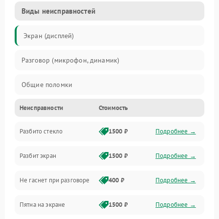
Виды неисправностей
Экран (дисплей)
Разговор (микрофон, динамик)
Общие поломки
Неисправности
Стоимость
Проблемы связи
Разбито стекло
1500 ₽
Подробнее →
Камеры
Разбит экран
1500 ₽
Подробнее →
Проблемы с дисплеем и сенсором
Не гаснет при разговоре
400 ₽
Подробнее →
Зарядка
Пятна на экране
1500 ₽
Подробнее →
Проблемы с питанием, зарядкой и аккумулятором