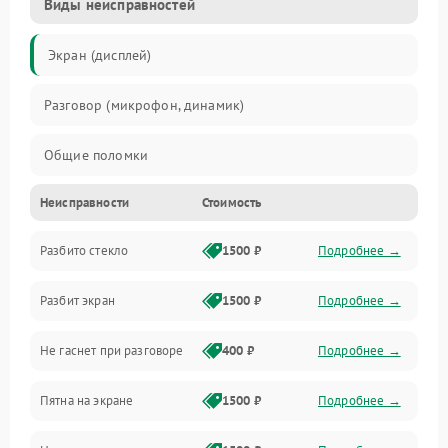
Виды неисправностей
Экран (дисплей)
Разговор (микрофон, динамик)
Общие поломки
Неисправности
Стоимость
Проблемы связи
Разбито стекло
1500 ₽
Подробнее →
Камеры
Разбит экран
1500 ₽
Подробнее →
Проблемы с дисплеем и сенсором
Не гаснет при разговоре
400 ₽
Подробнее →
Зарядка
Пятна на экране
1500 ₽
Подробнее →
Проблемы с питанием, зарядкой и аккумулятором