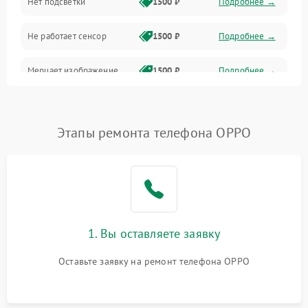
Нет подсветки
1500 ₽
Подробнее →
Проблемы с работой системы, корпусом и другие
Не работает сенсор
1500 ₽
Подробнее →
Мерцает изображение
1500 ₽
Подробнее →
Не работает 3D Touch
2400 ₽
Подробнее →
Этапы ремонта телефона OPPO
Не работает Face ID
4000 ₽
Подробнее →
1. Вы оставляете заявку
Оставьте заявку на ремонт телефона OPPO