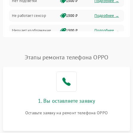
Нет подсветки
1500 ₽
Подробнее →
Проблемы с работой системы, корпусом и другие
Не работает сенсор
1500 ₽
Подробнее →
Мерцает изображение
1500 ₽
Подробнее →
Не работает 3D Touch
2400 ₽
Подробнее →
Этапы ремонта телефона OPPO
Не работает Face ID
4000 ₽
Подробнее →
1. Вы оставляете заявку
Оставьте заявку на ремонт телефона OPPO