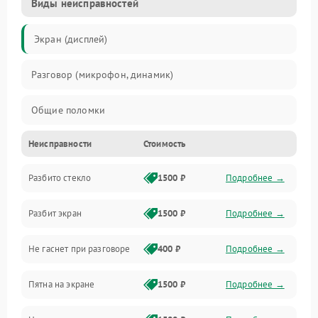
Виды неисправностей
Экран (дисплей)
Разговор (микрофон, динамик)
Общие поломки
Неисправности
Стоимость
Проблемы связи
Разбито стекло
1500 ₽
Подробнее →
Камеры
Разбит экран
1500 ₽
Подробнее →
Проблемы с дисплеем и сенсором
Не гаснет при разговоре
400 ₽
Подробнее →
Зарядка
Пятна на экране
1500 ₽
Подробнее →
Проблемы с питанием, зарядкой и аккумулятором