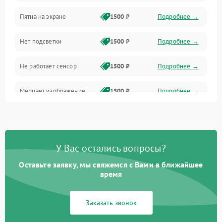
Пятна на экране
1500 ₽
Подробнее →
Проблемы с питанием, зарядкой и аккумулятором
Нет подсветки
1500 ₽
Подробнее →
Проблемы с работой системы, корпусом и другие
Не работает сенсор
1500 ₽
Подробнее →
Мерцает изображение
1500 ₽
Подробнее →
Не работает 3D Touch
2400 ₽
Подробнее →
Не работает Face ID
4000 ₽
Подробнее →
У Вас остались вопросы?
Оставьте заявку, мы свяжемся с Вами в ближайшее
время
Заказать звонок