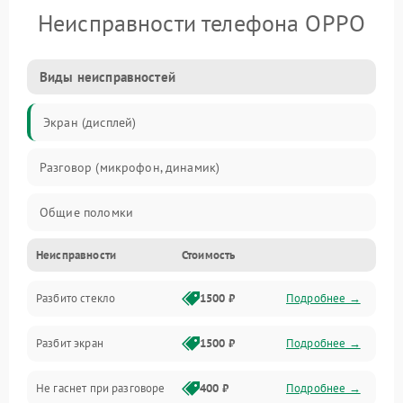
Неисправности телефона OPPO
Виды неисправностей
Экран (дисплей)
Разговор (микрофон, динамик)
Общие поломки
Неисправности
Стоимость
Проблемы связи
Разбито стекло
1500 ₽
Подробнее →
Камеры
Разбит экран
1500 ₽
Подробнее →
Проблемы с дисплеем и сенсором
Не гаснет при разговоре
400 ₽
Подробнее →
Зарядка