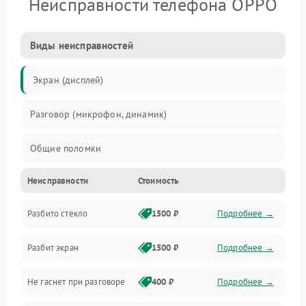
Неисправности телефона OPPO
Виды неисправностей
Экран (дисплей)
Разговор (микрофон, динамик)
Общие поломки
Неисправности
Стоимость
Проблемы связи
Разбито стекло
1500 ₽
Подробнее →
Камеры
Разбит экран
1500 ₽
Подробнее →
Проблемы с дисплеем и сенсором
Не гаснет при разговоре
400 ₽
Подробнее →
Зарядка