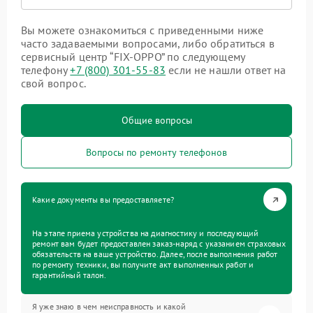
Вы можете ознакомиться с приведенными ниже
часто задаваемыми вопросами, либо обратиться в
сервисный центр “FIX-OPPO” по следующему
телефону
+7 (800) 301-55-83
если не нашли ответ на
свой вопрос.
Общие вопросы
Вопросы по ремонту телефонов
Какие документы вы предоставляете?
На этапе приема устройства на диагностику и последующий
ремонт вам будет предоставлен заказ-наряд с указанием страховых
обязательств на ваше устройство. Далее, после выполнения работ
по ремонту техники, вы получите акт выполненных работ и
гарантийный талон.
Я уже знаю в чем неисправность и какой