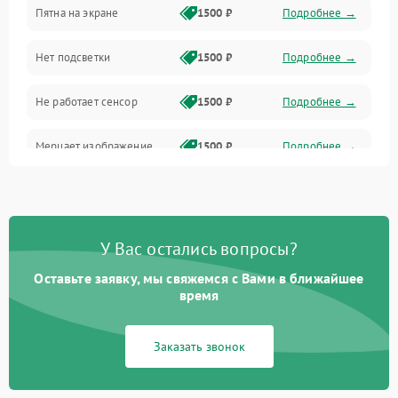
Пятна на экране
1500 ₽
Подробнее →
Проблемы с питанием, зарядкой и аккумулятором
Нет подсветки
1500 ₽
Подробнее →
Проблемы с работой системы, корпусом и другие
Не работает сенсор
1500 ₽
Подробнее →
Мерцает изображение
1500 ₽
Подробнее →
Не работает 3D Touch
2400 ₽
Подробнее →
Не работает Face ID
4000 ₽
Подробнее →
У Вас остались вопросы?
Оставьте заявку, мы свяжемся с Вами в ближайшее
время
Заказать звонок