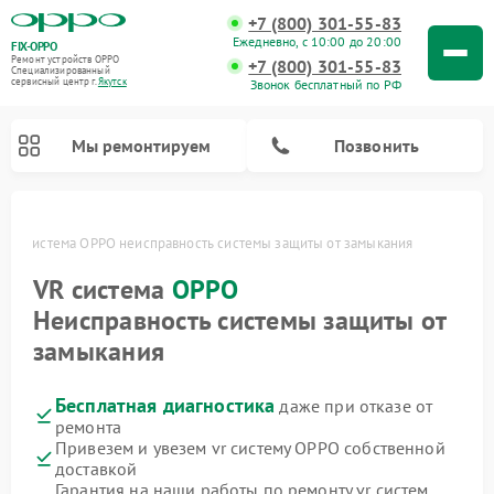
+7 (800) 301-55-83
Ежедневно, с 10:00 до 20:00
FIX-OPPO
Ремонт устройств OPPO
+7 (800) 301-55-83
Специализированный
cервисный центр г.
Якутск
Звонок бесплатный по РФ
Мы ремонтируем
Позвонить
VR система OPPO неисправность системы защиты от замыкания
VR система
OPPO
Неисправность системы защиты от
замыкания
Бесплатная диагностика
даже при отказе от
ремонта
Привезем и увезем vr систему OPPO собственной
доставкой
Гарантия на наши работы по ремонту vr систем